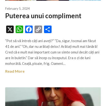
February 5, 2024
Puterea unui compliment
X
WhatsApp
Facebook
Copy
Share
Link
”Pot să vă întreb câți ani aveți?” ”Da, sigur, tocmai am făcut
41 de ani.” ”Oh, dar nu arătați deloc! Arătați mult mai tânără!
Cred că e mult mai important cum se simte omul decât câți ani
are în buletin.” Dar să încep cu începutul. Era o zi de luni
mohorâtă. Ceață, ploaie, frig. Oameni…
Read More