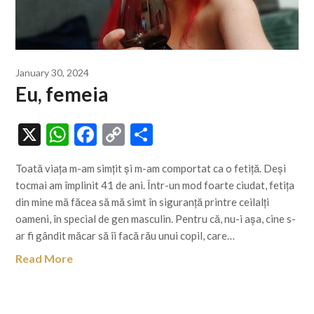
January 30, 2024
Eu, femeia
X
WhatsApp
Facebook
Copy
Share
Link
Toată viața m-am simțit și m-am comportat ca o fetiță. Deși
tocmai am împlinit 41 de ani. Într-un mod foarte ciudat, fetița
din mine mă făcea să mă simt în siguranță printre ceilalți
oameni, în special de gen masculin. Pentru că, nu-i așa, cine s-
ar fi gândit măcar să îi facă rău unui copil, care…
Read More