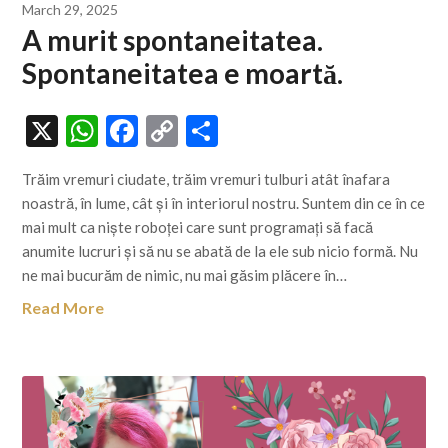
March 29, 2025
A murit spontaneitatea.
Spontaneitatea e moartă.
X
WhatsApp
Facebook
Copy
Share
Link
Trăim vremuri ciudate, trăim vremuri tulburi atât înafara
noastră, în lume, cât și în interiorul nostru. Suntem din ce în ce
mai mult ca niște roboței care sunt programați să facă
anumite lucruri și să nu se abată de la ele sub nicio formă. Nu
ne mai bucurăm de nimic, nu mai găsim plăcere în…
Read More