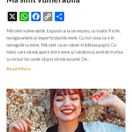
X
WhatsApp
Facebook
Copy
Share
Link
Mă simt vulnerabilă. Expusă ca la un muzeu, cu toate fricile,
nesiguranțele și imperfecțiunile mele. Cu tot ceea ce e în
neregulă cu mine. Mă simt ca un vânat în bătaia puștii. Cu
nimic care să mă apere între mine și vânătorul avid de trofee,
cu niciun loc unde să pot să mă ascund. De…
Read More