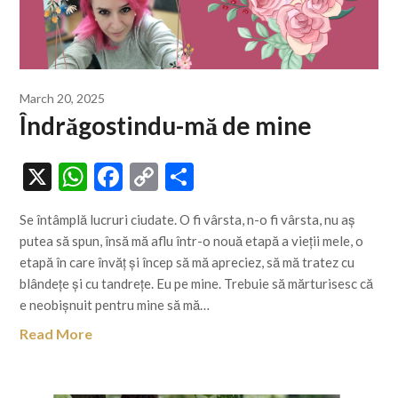
March 20, 2025
Îndrăgostindu-mă de mine
X
WhatsApp
Facebook
Copy
Share
Link
Se întâmplă lucruri ciudate. O fi vârsta, n-o fi vârsta, nu aș
putea să spun, însă mă aflu într-o nouă etapă a vieții mele, o
etapă în care învăț și încep să mă apreciez, să mă tratez cu
blândețe și cu tandrețe. Eu pe mine. Trebuie să mărturisesc că
e neobișnuit pentru mine să mă…
Read More