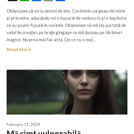
Link
Obișnuiam să scriu destul de des. Cuvintele curgeau din mine
și prin mine, aducându-mi o bucurie de nedescris și o împlinire
ce nu poate fi pusă în cuvinte. Obișnuiam să mă las purtată de
valurile creației, pe brațe gingașe ce mă duceau pe tărâmuri
magice. Nu prea mai fac asta. De ce nu o mai…
Read More
February 11, 2024
Mă simt vulnerabilă