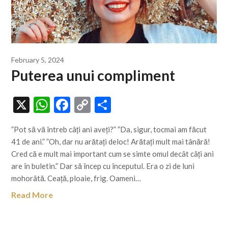
February 5, 2024
Puterea unui compliment
X
WhatsApp
Facebook
Copy
Share
Link
”Pot să vă întreb câți ani aveți?” ”Da, sigur, tocmai am făcut
41 de ani.” ”Oh, dar nu arătați deloc! Arătați mult mai tânără!
Cred că e mult mai important cum se simte omul decât câți ani
are în buletin.” Dar să încep cu începutul. Era o zi de luni
mohorâtă. Ceață, ploaie, frig. Oameni…
Read More