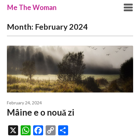
Skip
Me The Woman
to
content
Month:
February 2024
February 24, 2024
Mâine e o nouă zi
X
WhatsApp
Facebook
Copy
Share