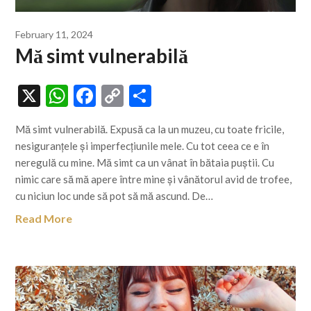
February 11, 2024
Mă simt vulnerabilă
X
WhatsApp
Facebook
Copy
Share
Link
Mă simt vulnerabilă. Expusă ca la un muzeu, cu toate fricile,
nesiguranțele și imperfecțiunile mele. Cu tot ceea ce e în
neregulă cu mine. Mă simt ca un vânat în bătaia puștii. Cu
nimic care să mă apere între mine și vânătorul avid de trofee,
cu niciun loc unde să pot să mă ascund. De…
Read More