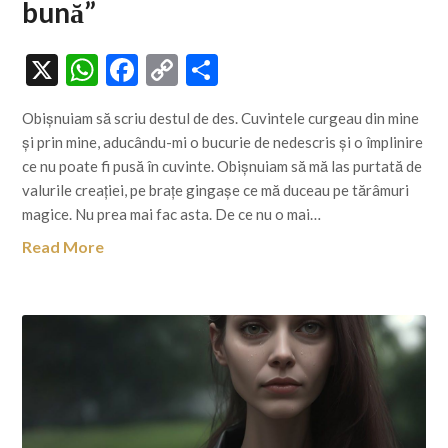
bună”
X
WhatsApp
Facebook
Copy
Share
Link
Obișnuiam să scriu destul de des. Cuvintele curgeau din mine
și prin mine, aducându-mi o bucurie de nedescris și o împlinire
ce nu poate fi pusă în cuvinte. Obișnuiam să mă las purtată de
valurile creației, pe brațe gingașe ce mă duceau pe tărâmuri
magice. Nu prea mai fac asta. De ce nu o mai…
Read More